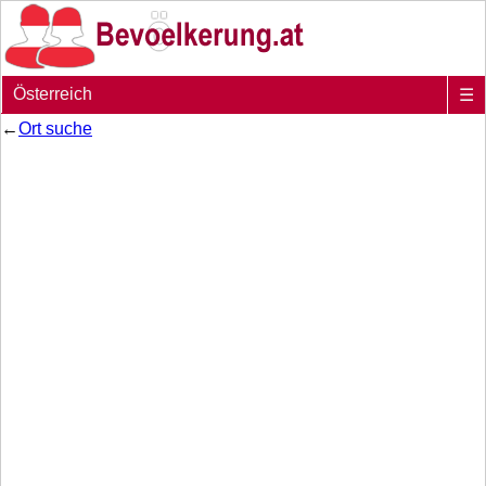
Österreich
☰
←
Ort suche