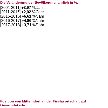
Die Veränderung der Bevölkerung jährlich in %:
[2001-2011]
+
3,97
%/Jahr
[2011-2015]
+
2,02
%/Jahr
[2015-2016]
+
6,61
%/Jahr
[2016-2017]
+
4,86
%/Jahr
[2017-2018]
+
3,71
%/Jahr
Position von Mitterndorf an der Fischa ortschaft auf
Gemeindekarte