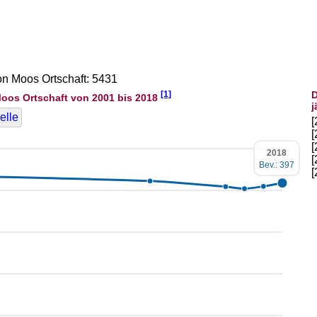
von Moos Ortschaft: 5431
[1]
D
oos Ortschaft von 2001 bis 2018
j
elle
2018
Bev.: 397