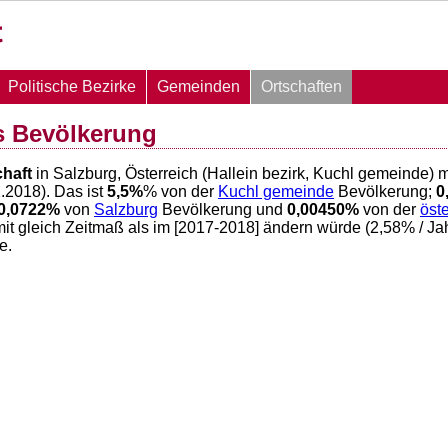
Politische Bezirke
Gemeinden
Ortschaften
s Bevölkerung
chaft
in Salzburg, Österreich (Hallein bezirk, Kuchl gemeinde) 
.2018). Das ist
5,5
%
% von der
Kuchl gemeinde
Bevölkerung;
0
0,0722
%
von
Salzburg
Bevölkerung und
0,00450
%
von der
öst
it gleich Zeitmaß als im [2017-2018] ändern würde (
2,58
% / Ja
e.