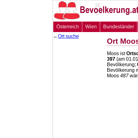
Österreich
Wien
Bundesländer
←
Ort suche
Ort Moo
Moos ist
Orts
397
(am 01.01
Bevölkerung;
Bevölkerung m
Moos
487
wär