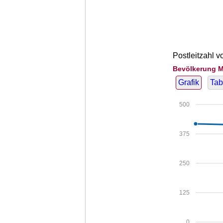
Postleitzahl 
Bevölkerung M
Grafik
Tab
500
375
250
125
0