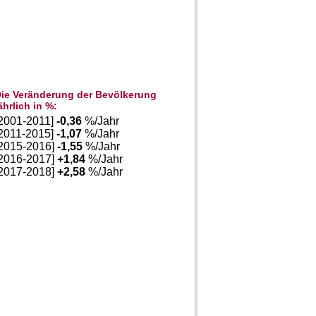
ie Veränderung der Bevölkerung
ährlich in %:
[2001-2011]
-0,36
%/Jahr
[2011-2015]
-1,07
%/Jahr
[2015-2016]
-1,55
%/Jahr
[2016-2017]
+
1,84
%/Jahr
[2017-2018]
+
2,58
%/Jahr