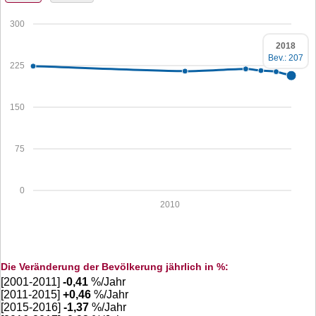
300
2018
Bev.: 207
225
150
75
0
2010
Die Veränderung der Bevölkerung jährlich in %:
[2001-2011]
-0,41
%/Jahr
[2011-2015]
+
0,46
%/Jahr
[2015-2016]
-1,37
%/Jahr