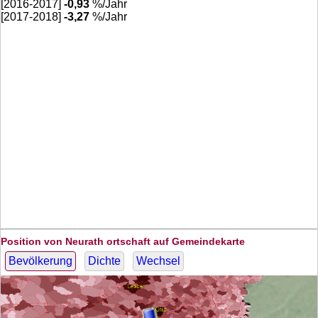
[2016-2017]
-0,93
%/Jahr
[2017-2018]
-3,27
%/Jahr
Position von Neurath ortschaft auf Gemeindekarte
Bevölkerung
Dichte
Wechsel