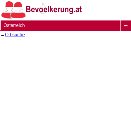
Österreich
☰
←
Ort suche