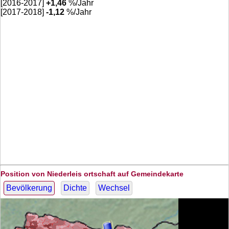
[2016-2017]
+
1,46
%/Jahr
[2017-2018]
-1,12
%/Jahr
Position von Niederleis ortschaft auf Gemeindekarte
Bevölkerung
Dichte
Wechsel