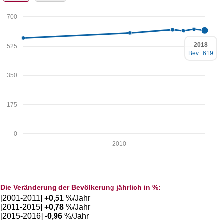
700
2018
525
Bev.: 619
350
175
0
2010
Die Veränderung der Bevölkerung jährlich in %:
[2001-2011]
+
0,51
%/Jahr
[2011-2015]
+
0,78
%/Jahr
[2015-2016]
-0,96
%/Jahr