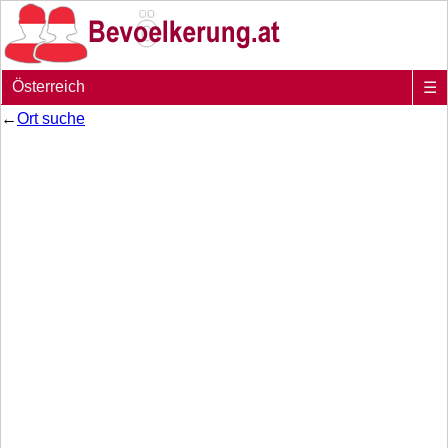
Österreich
☰
←
Ort suche