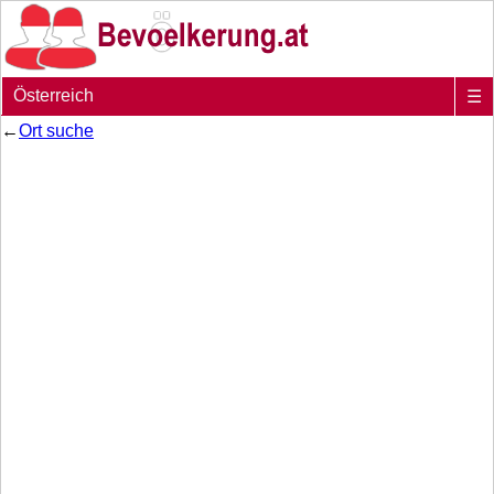
Österreich
☰
←
Ort suche