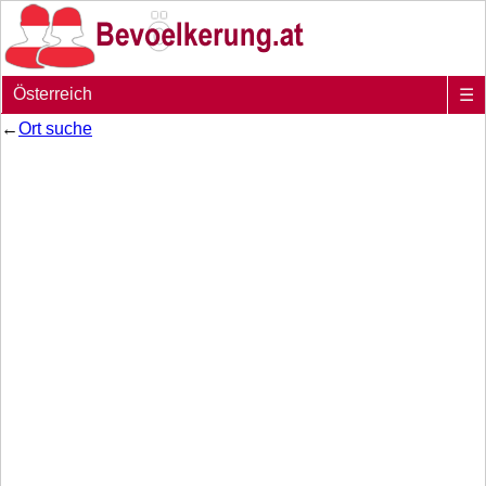
Österreich
☰
←
Ort suche