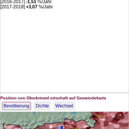
[2016-2017]
-1,51
%/Jahr
[2017-2018]
+
3,07
%/Jahr
Position von Oberkrimml ortschaft auf Gemeindekarte
Bevölkerung
Dichte
Wechsel