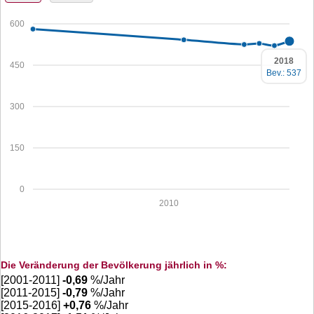
600
2018
450
Bev.: 537
300
150
0
2010
Die Veränderung der Bevölkerung jährlich in %:
[2001-2011]
-0,69
%/Jahr
[2011-2015]
-0,79
%/Jahr
[2015-2016]
+
0,76
%/Jahr