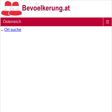
Österreich
☰
←
Ort suche