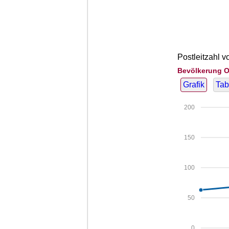
Postleitzahl v
Bevölkerung O
Grafik
Tab
200
150
100
50
0