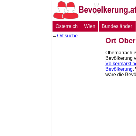
Österreich
Wien
Bundesländer
←
Ort suche
Ort Ober
Obernarrach i
Bevölkerung 
Völkermarkt b
Bevölkerung
.
wäre die Bev