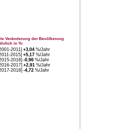
ie Veränderung der Bevölkerung
ährlich in %:
[2001-2011]
+
3,04
%/Jahr
[2011-2015]
+
5,17
%/Jahr
[2015-2016]
-0,96
%/Jahr
[2016-2017]
+
2,91
%/Jahr
[2017-2018]
-4,72
%/Jahr