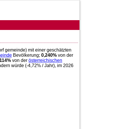
dorf gemeinde) mit einer geschätzten
meinde
Bevölkerung;
0,240
%
von der
114
%
von der
österreichischen
ndern würde (
-4,72
% / Jahr), im 2026