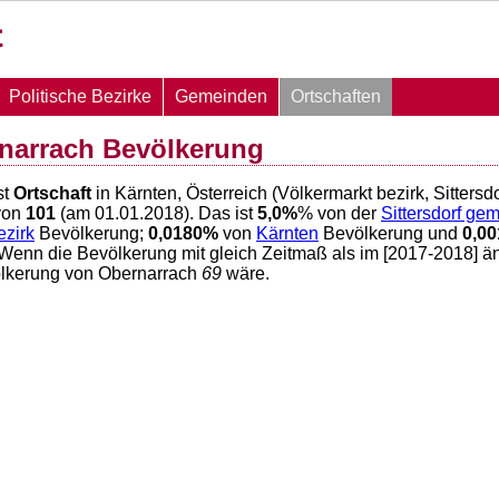
Politische Bezirke
Gemeinden
Ortschaften
narrach Bevölkerung
st
Ortschaft
in Kärnten, Österreich (Völkermarkt bezirk, Sitters
von
101
(am 01.01.2018). Das ist
5,0
%
% von der
Sittersdorf ge
ezirk
Bevölkerung;
0,0180
%
von
Kärnten
Bevölkerung und
0,00
 Wenn die Bevölkerung mit gleich Zeitmaß als im [2017-2018] ä
ölkerung von Obernarrach
69
wäre.