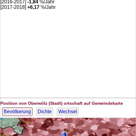
[2016-2017]
-1,84
%/Jahr
[2017-2018]
+
6,17
%/Jahr
Position von Oberwölz (Stadt) ortschaft auf Gemeindekarte
Bevölkerung
Dichte
Wechsel