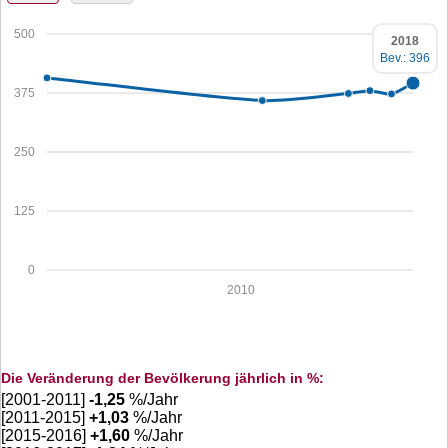
500
2018
Bev.: 396
375
250
125
0
2010
Die Veränderung der Bevölkerung jährlich in %:
[2001-2011]
-1,25
%/Jahr
[2011-2015]
+
1,03
%/Jahr
[2015-2016]
+
1,60
%/Jahr