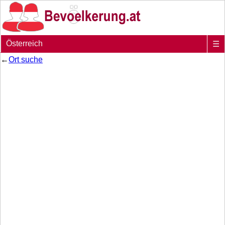
Österreich
☰
←
Ort suche