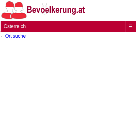
Österreich
☰
←
Ort suche