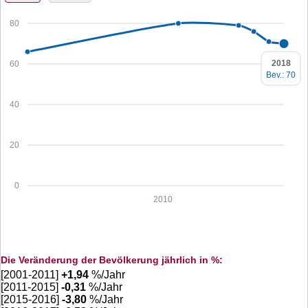
80
2018
60
Bev.: 70
40
20
0
2010
Die Veränderung der Bevölkerung jährlich in %:
[2001-2011]
+
1,94
%/Jahr
[2011-2015]
-0,31
%/Jahr
[2015-2016]
-3,80
%/Jahr