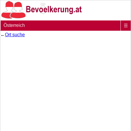
Österreich
☰
←
Ort suche