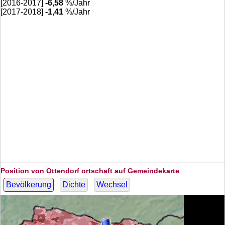
[2016-2017]
-6,58
%/Jahr
[2017-2018]
-1,41
%/Jahr
Position von Ottendorf ortschaft auf Gemeindekarte
Bevölkerung
Dichte
Wechsel