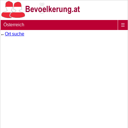
Österreich
☰
←
Ort suche