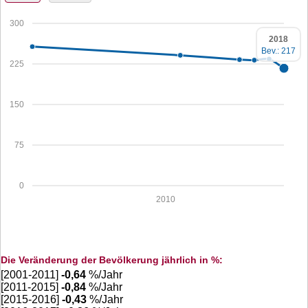
300
2018
Bev.: 217
225
150
75
0
2010
Die Veränderung der Bevölkerung jährlich in %:
[2001-2011]
-0,64
%/Jahr
[2011-2015]
-0,84
%/Jahr
[2015-2016]
-0,43
%/Jahr