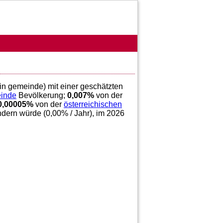
ein gemeinde) mit einer geschätzten
einde
Bevölkerung;
0,007
%
von der
0,00005
%
von der
österreichischen
ndern würde (
0,00
% / Jahr), im 2026