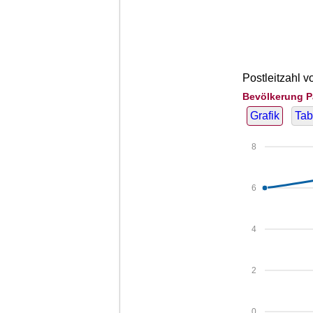
Postleitzahl v
Bevölkerung P
Grafik
Tab
8
6
4
2
0