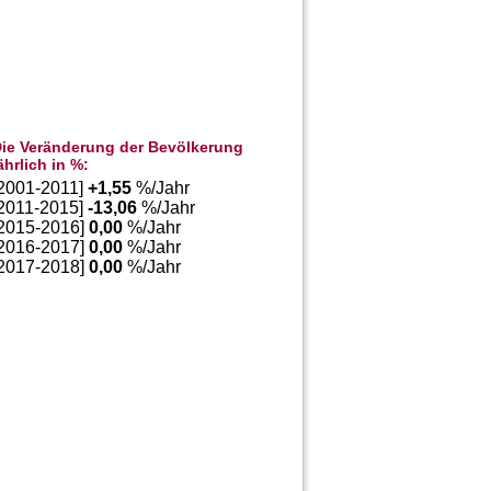
ie Veränderung der Bevölkerung
ährlich in %:
[2001-2011]
+
1,55
%/Jahr
[2011-2015]
-13,06
%/Jahr
[2015-2016]
0,00
%/Jahr
[2016-2017]
0,00
%/Jahr
[2017-2018]
0,00
%/Jahr