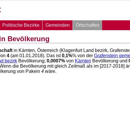
Politische Bezirke
Gemeinden
Ortschaften
in Bevölkerung
schaft
in Kärnten, Österreich (Klagenfurt Land bezirk, Grafenst
von
4
(am 01.01.2018). Das ist
0,1
%
% von der
Grafenstein gem
nd bezirk
Bevölkerung;
0,0007
%
von
Kärnten
Bevölkerung und
 Wenn die Bevölkerung mit gleich Zeitmaß als im [2017-2018] ä
ölkerung von Pakein
4
wäre.