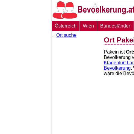
Österreich
Wien
Bundesländer
←
Ort suche
Ort Pake
Pakein ist
Ort
Bevölkerung 
Klagenfurt La
Bevölkerung
.
wäre die Bev