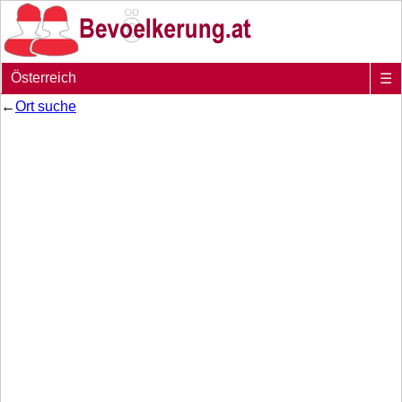
Österreich
☰
←
Ort suche