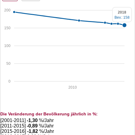
200
2018
Bev.: 158
150
100
50
0
2010
Die Veränderung der Bevölkerung jährlich in %:
[2001-2011]
-1,30
%/Jahr
[2011-2015]
-0,89
%/Jahr
[2015-2016]
-1,82
%/Jahr