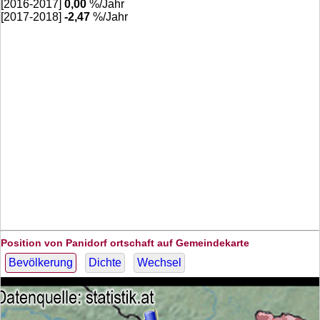
[2016-2017]
0,00
%/Jahr
[2017-2018]
-2,47
%/Jahr
Position von Panidorf ortschaft auf Gemeindekarte
Bevölkerung
Dichte
Wechsel