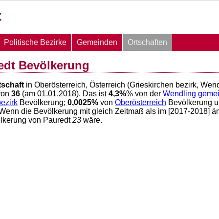
Politische Bezirke
Gemeinden
Ortschaften
edt Bevölkerung
tschaft
in Oberösterreich, Österreich (Grieskirchen bezirk, Wen
von
36
(am 01.01.2018). Das ist
4,3
%
% von der
Wendling geme
ezirk
Bevölkerung;
0,0025
%
von
Oberösterreich
Bevölkerung 
 Wenn die Bevölkerung mit gleich Zeitmaß als im [2017-2018] ä
ölkerung von Pauredt
23
wäre.