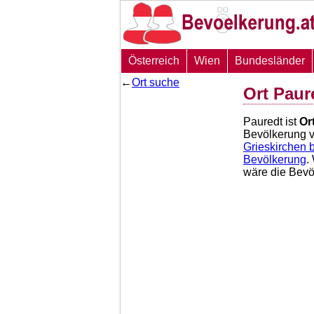
Österreich
Wien
Bundesländer
←
Ort suche
Ort Paur
Pauredt ist
Or
Bevölkerung 
Grieskirchen b
Bevölkerung
.
wäre die Bev