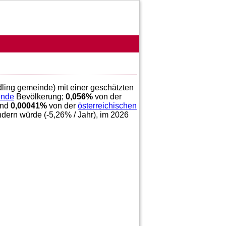
dling gemeinde) mit einer geschätzten
inde
Bevölkerung;
0,056
%
von der
und
0,00041
%
von der
österreichischen
ndern würde (
-5,26
% / Jahr), im 2026