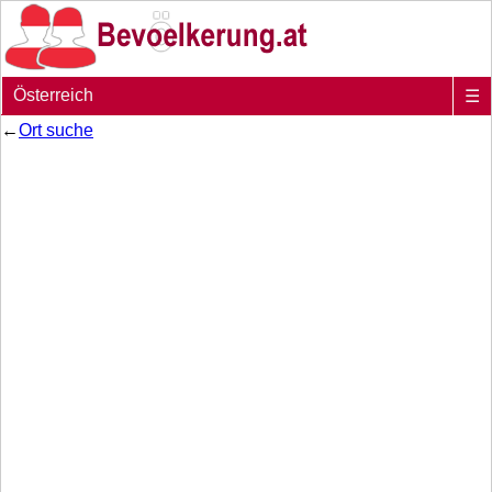
Österreich
☰
←
Ort suche