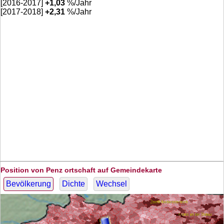
[2016-2017]
+
1,03
%/Jahr
[2017-2018]
+
2,31
%/Jahr
Position von Penz ortschaft auf Gemeindekarte
Bevölkerung
Dichte
Wechsel