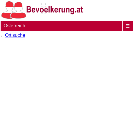
Österreich
☰
←
Ort suche