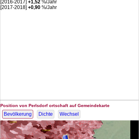
[2016-2017]
+
1,52
%/Jahr
[2017-2018]
+
0,90
%/Jahr
Position von Perlsdorf ortschaft auf Gemeindekarte
Bevölkerung
Dichte
Wechsel