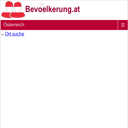
Österreich
☰
←
Ort suche