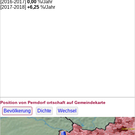
[2016-2017]
0,00
%/Jahr
[2017-2018]
+
6,25
%/Jahr
Position von Perndorf ortschaft auf Gemeindekarte
Bevölkerung
Dichte
Wechsel