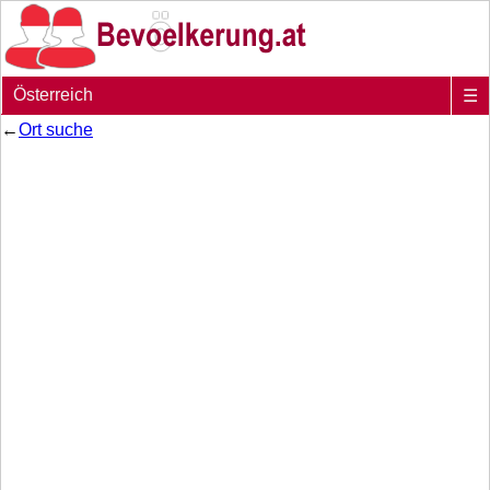
Österreich
☰
←
Ort suche