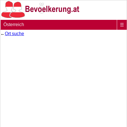
Österreich
☰
←
Ort suche