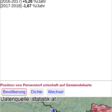
[2016-2017]
+
5,26
%/Jahr
[2017-2018]
-1,67
%/Jahr
Position von Pernerstorf ortschaft auf Gemeindekarte
Bevölkerung
Dichte
Wechsel