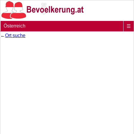
Österreich
☰
←
Ort suche