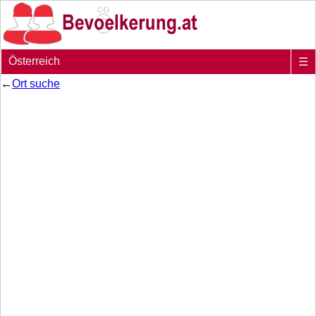
Österreich
☰
←
Ort suche