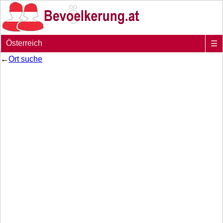
Österreich
☰
←
Ort suche