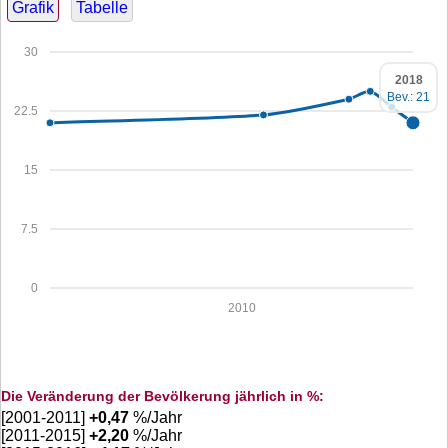
Grafik
Tabelle
30
2018
Bev.: 21
22.5
15
7.5
0
2010
Die Veränderung der Bevölkerung jährlich in %:
[2001-2011]
+
0,47
%/Jahr
[2011-2015]
+
2,20
%/Jahr