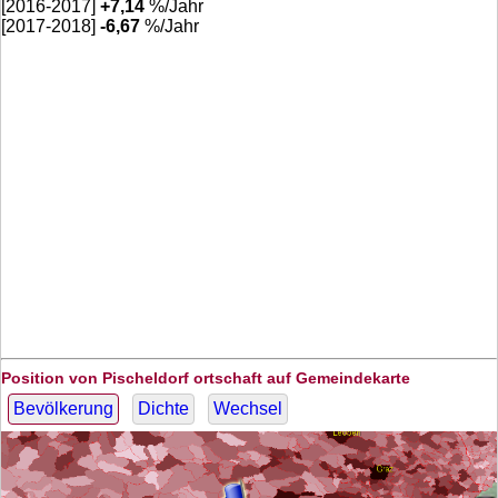
[2016-2017]
+
7,14
%/Jahr
[2017-2018]
-6,67
%/Jahr
Position von Pischeldorf ortschaft auf Gemeindekarte
Bevölkerung
Dichte
Wechsel