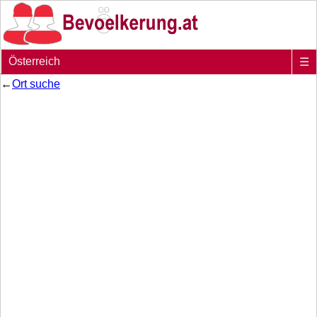
Österreich
☰
←
Ort suche