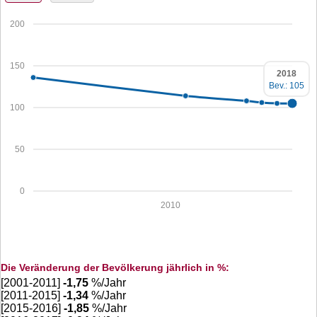
200
150
2018
Bev.: 105
100
50
0
2010
Die Veränderung der Bevölkerung jährlich in %:
[2001-2011]
-1,75
%/Jahr
[2011-2015]
-1,34
%/Jahr
[2015-2016]
-1,85
%/Jahr