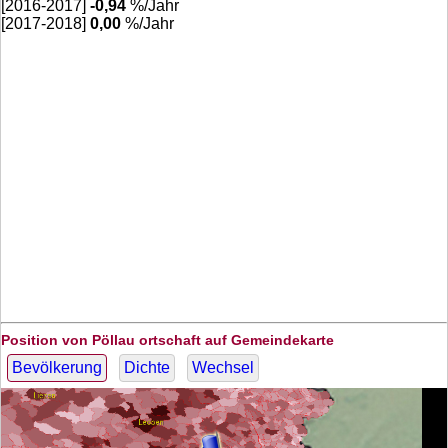
[2016-2017]
-0,94
%/Jahr
[2017-2018]
0,00
%/Jahr
Position von Pöllau ortschaft auf Gemeindekarte
Bevölkerung
Dichte
Wechsel