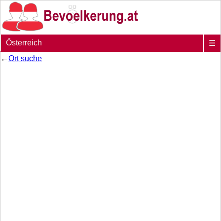
Österreich
☰
←
Ort suche