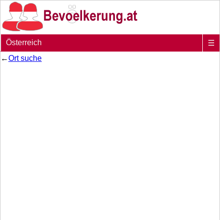
Österreich
☰
←
Ort suche