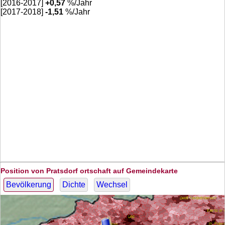
[2016-2017]
+
0,57
%/Jahr
[2017-2018]
-1,51
%/Jahr
Position von Pratsdorf ortschaft auf Gemeindekarte
Bevölkerung
Dichte
Wechsel