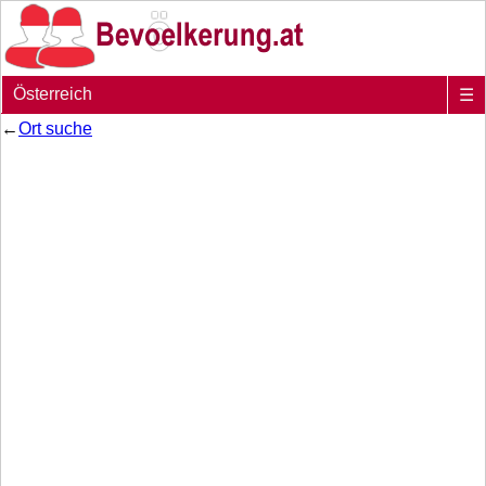
Österreich
☰
←
Ort suche