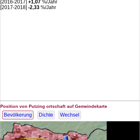
[2016-2017]
+
1,07
%/Jahr
[2017-2018]
-2,33
%/Jahr
Position von Putzing ortschaft auf Gemeindekarte
Bevölkerung
Dichte
Wechsel