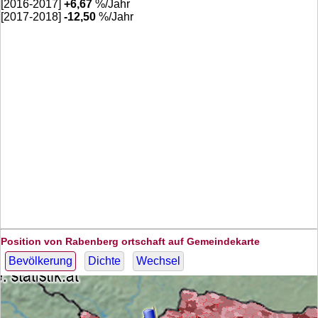
[2016-2017]
+
6,67
%/Jahr
[2017-2018]
-12,50
%/Jahr
Position von Rabenberg ortschaft auf Gemeindekarte
Bevölkerung
Dichte
Wechsel