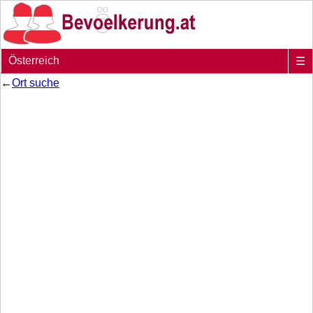
Österreich
☰
←
Ort suche