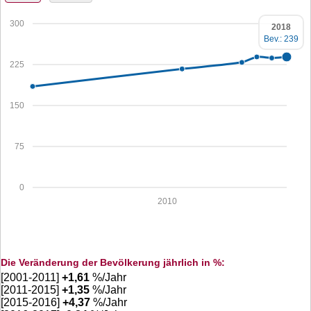
300
2018
Bev.: 239
225
150
75
0
2010
Die Veränderung der Bevölkerung jährlich in %:
[2001-2011]
+
1,61
%/Jahr
[2011-2015]
+
1,35
%/Jahr
[2015-2016]
+
4,37
%/Jahr