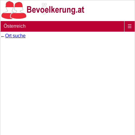
Österreich
☰
←
Ort suche