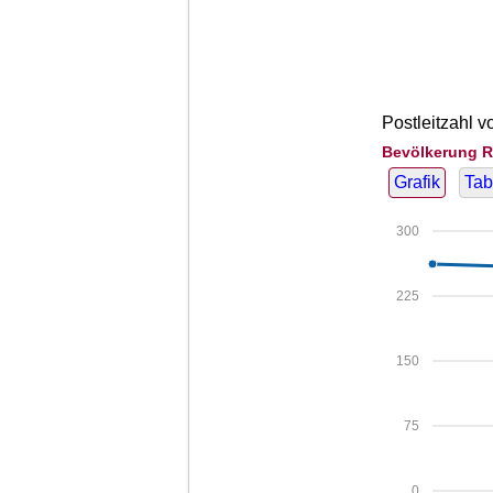
Postleitzahl 
Bevölkerung R
Grafik
Tab
300
225
150
75
0