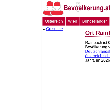
Österreich
Wien
Bundesländer
←
Ort suche
Ort Rain
Rainbach ist
O
Bevölkerung 
Deutschlandsb
österreichisc
Jahr), im 202