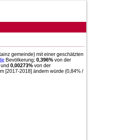
tainz gemeinde) mit einer geschätzten
de
Bevölkerung;
0,396
%
von der
 und
0,00273
%
von der
im [2017-2018] ändern würde (
0,84
% /