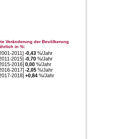
ie Veränderung der Bevölkerung
ährlich in %:
[2001-2011]
-0,43
%/Jahr
[2011-2015]
-0,70
%/Jahr
[2015-2016]
0,00
%/Jahr
[2016-2017]
-2,05
%/Jahr
[2017-2018]
+
0,84
%/Jahr