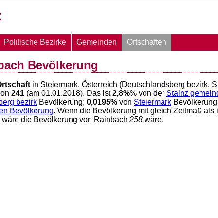
Politische Bezirke
Gemeinden
Ortschaften
bach Bevölkerung
rtschaft
in Steiermark, Österreich (Deutschlandsberg bezirk, S
von
241
(am 01.01.2018). Das ist
2,8
%
% von der
Stainz gemein
erg bezirk
Bevölkerung;
0,0195
%
von
Steiermark
Bevölkerung
hen Bevölkerung
. Wenn die Bevölkerung mit gleich Zeitmaß als 
6 wäre die Bevölkerung von Rainbach
258
wäre.