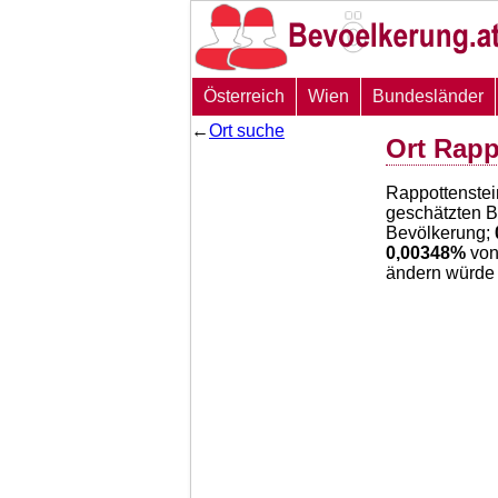
Österreich
Wien
Bundesländer
←
Ort suche
Ort Rapp
Rappottenstei
geschätzten 
Bevölkerung;
0,00348
%
von
ändern würde 