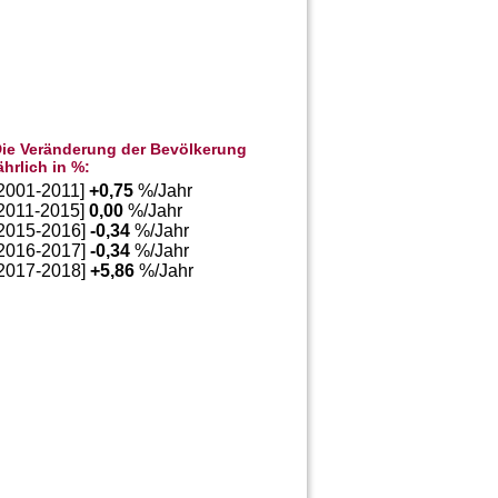
ie Veränderung der Bevölkerung
ährlich in %:
[2001-2011]
+
0,75
%/Jahr
[2011-2015]
0,00
%/Jahr
[2015-2016]
-0,34
%/Jahr
[2016-2017]
-0,34
%/Jahr
[2017-2018]
+
5,86
%/Jahr