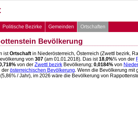
Politische Bezirke
Gemeinden
Ortschaften
ottenstein Bevölkerung
n ist
Ortschaft
in Niederösterreich, Österreich (Zwettl bezirk, R
Bevölkerung von
307
(am 01.01.2018). Das ist
18,0
%
% von der
0,718
%
von der
Zwettl bezirk
Bevölkerung;
0,0184
%
von
Nieder
 der
österreichischen Bevölkerung
. Wenn die Bevölkerung mit 
(
5,86
% / Jahr), im 2026 wäre die Bevölkerung von Rappottenst