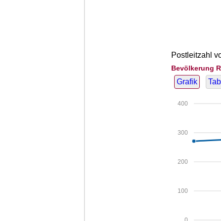
Postleitzahl v
Bevölkerung R
Grafik
Tab
400
300
200
100
0