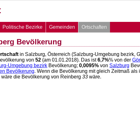
Politische Bezirke
Gemeinden
Ortschaften
berg Bevölkerung
rtschaft
in Salzburg, Österreich (Salzburg-Umgebung bezirk, 
Bevölkerung von
52
(am 01.01.2018). Das ist
6,7
%
% von der
Gö
urg-Umgebung bezirk
Bevölkerung;
0,0095
%
von
Salzburg
Bev
hen Bevölkerung
. Wenn die Bevölkerung mit gleich Zeitmaß als 
6 wäre die Bevölkerung von Reinberg
33
wäre.