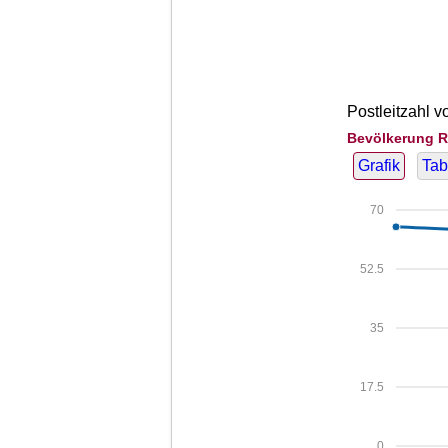
Postleitzahl v
Bevölkerung R
Grafik
Tab
70
52.5
35
17.5
0