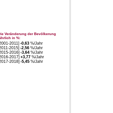
ie Veränderung der Bevölkerung
ährlich in %:
[2001-2011]
-0,63
%/Jahr
[2011-2015]
-2,56
%/Jahr
[2015-2016]
-3,64
%/Jahr
[2016-2017]
+
3,77
%/Jahr
[2017-2018]
-5,45
%/Jahr