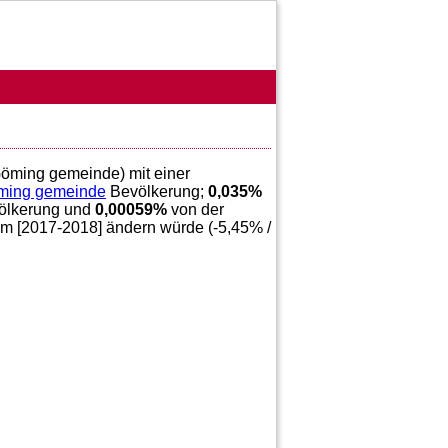
Göming gemeinde) mit einer
ming gemeinde
Bevölkerung;
0,035
%
ölkerung und
0,00059
%
von der
im [2017-2018] ändern würde (
-5,45
% /