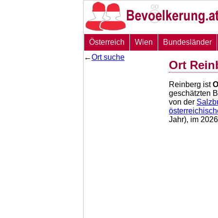
Österreich
Wien
Bundesländer
←
Ort suche
Ort Rein
Reinberg ist
O
geschätzten 
von der
Salzb
österreichisc
Jahr), im 202