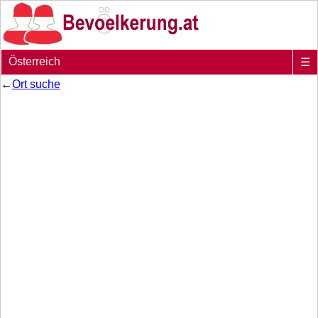
Österreich
☰
←
Ort suche