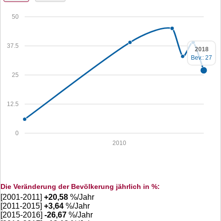
50
37.5
2018
Bev.: 27
25
12.5
0
2010
Die Veränderung der Bevölkerung jährlich in %:
[2001-2011]
+
20,58
%/Jahr
[2011-2015]
+
3,64
%/Jahr
[2015-2016]
-26,67
%/Jahr