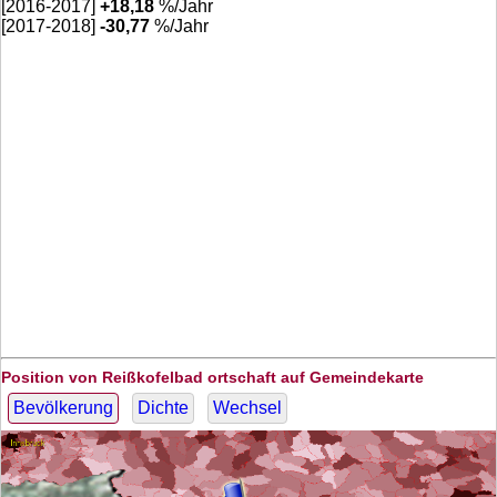
[2016-2017]
+
18,18
%/Jahr
[2017-2018]
-30,77
%/Jahr
Position von Reißkofelbad ortschaft auf Gemeindekarte
Bevölkerung
Dichte
Wechsel