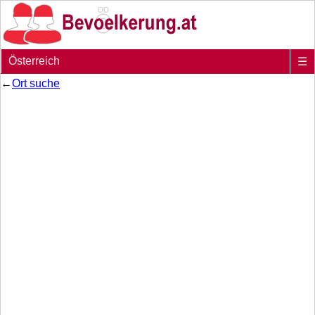
Österreich
☰
←
Ort suche