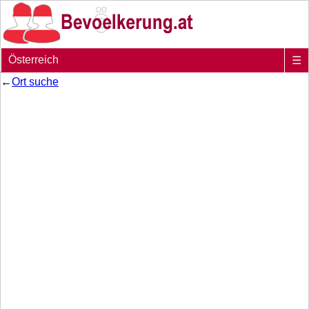
Österreich
☰
←
Ort suche