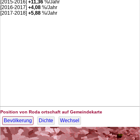
[2015-2016]
+
11,36
%/Jahr
[2016-2017]
+
4,08
%/Jahr
[2017-2018]
+
5,88
%/Jahr
Position von Roda ortschaft auf Gemeindekarte
Bevölkerung
Dichte
Wechsel