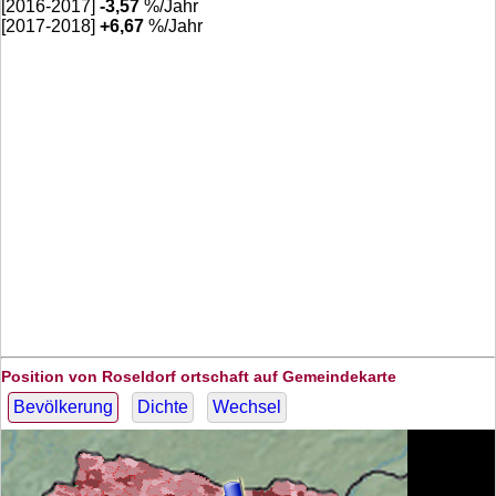
[2016-2017]
-3,57
%/Jahr
[2017-2018]
+
6,67
%/Jahr
Position von Roseldorf ortschaft auf Gemeindekarte
Bevölkerung
Dichte
Wechsel