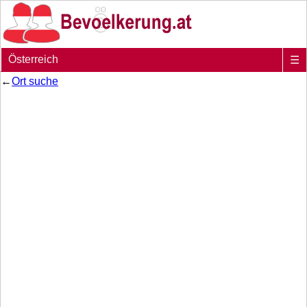
Österreich
☰
←
Ort suche