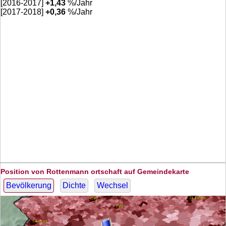
[2016-2017]
+
1,43
%/Jahr
[2017-2018]
+
0,36
%/Jahr
Position von Rottenmann ortschaft auf Gemeindekarte
Bevölkerung
Dichte
Wechsel