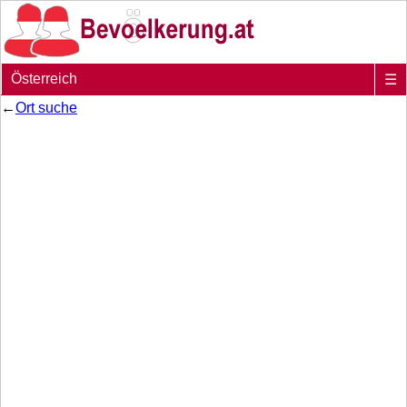
Österreich
☰
←
Ort suche