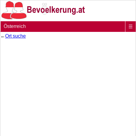
Österreich
☰
←
Ort suche