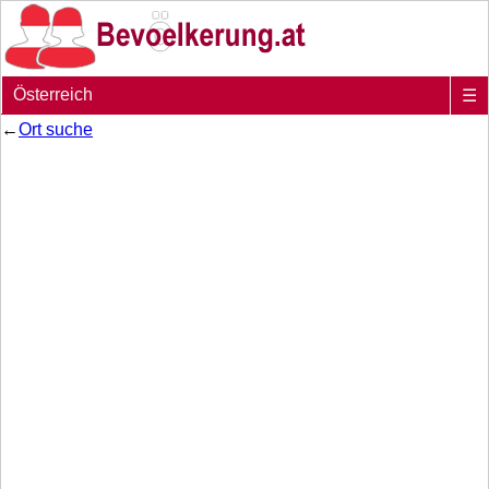
Österreich
☰
←
Ort suche