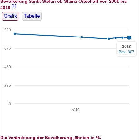
Bevölkerung Sankt Stefan ob Stainz Ortschaft von 2001 bis
[1]
2018
Grafik
Tabelle
900
2018
675
Bev.: 807
450
225
0
2010
Die Veränderung der Bevölkerung jährlich in %: