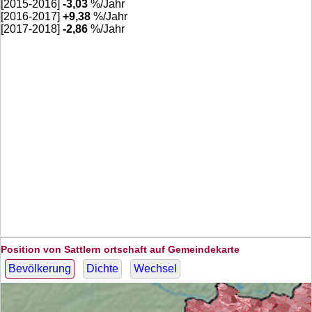
[2015-2016]
-3,03
%/Jahr
[2016-2017]
+
9,38
%/Jahr
[2017-2018]
-2,86
%/Jahr
Position von Sattlern ortschaft auf Gemeindekarte
Bevölkerung
Dichte
Wechsel