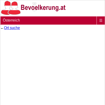
Österreich
☰
←
Ort suche