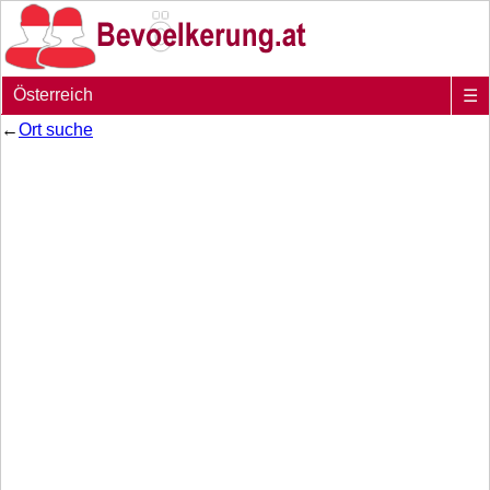
Österreich
☰
←
Ort suche