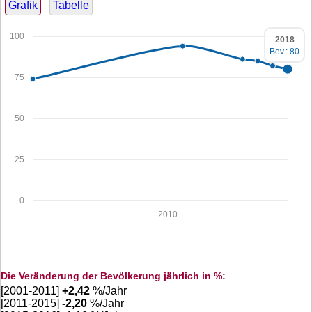
Grafik
Tabelle
100
2018
Bev.: 80
75
50
25
0
2010
Die Veränderung der Bevölkerung jährlich in %:
[2001-2011]
+
2,42
%/Jahr
[2011-2015]
-2,20
%/Jahr