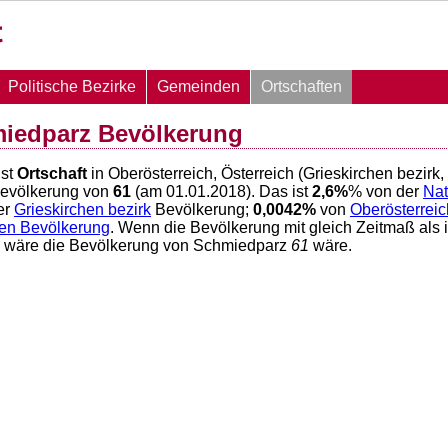
Politische Bezirke
Gemeinden
Ortschaften
miedparz Bevölkerung
ist
Ortschaft
in Oberösterreich, Österreich (Grieskirchen bezirk
Bevölkerung von
61
(am 01.01.2018). Das ist
2,6
%
% von der
Nat
er
Grieskirchen bezirk
Bevölkerung;
0,0042
%
von
Oberösterreic
hen Bevölkerung
. Wenn die Bevölkerung mit gleich Zeitmaß als 
6 wäre die Bevölkerung von Schmiedparz
61
wäre.