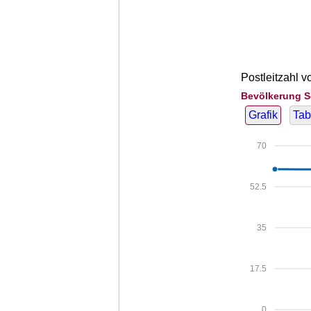
Postleitzahl 
Bevölkerung S
Grafik
Tab
70
52.5
35
17.5
0