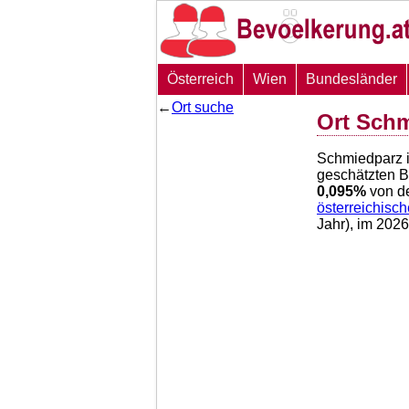
Österreich
Wien
Bundesländer
←
Ort suche
Ort Sch
Schmiedparz 
geschätzten 
0,095
%
von d
österreichisc
Jahr), im 202