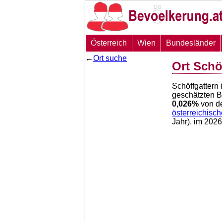
Österreich
Wien
Bundesländer
←
Ort suche
Ort Schö
Schöffgattern 
geschätzten 
0,026
%
von d
österreichisc
Jahr), im 202