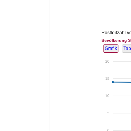
Postleitzahl v
Bevölkerung S
Grafik
Tab
20
15
10
5
0