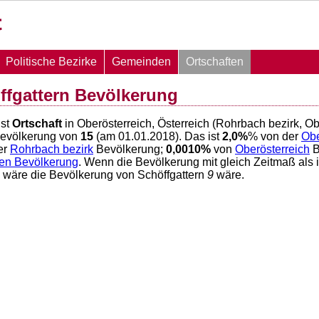
Politische Bezirke
Gemeinden
Ortschaften
ffgattern Bevölkerung
ist
Ortschaft
in Oberösterreich, Österreich (Rohrbach bezirk, O
Bevölkerung von
15
(am 01.01.2018). Das ist
2,0
%
% von der
Obe
er
Rohrbach bezirk
Bevölkerung;
0,0010
%
von
Oberösterreich
B
hen Bevölkerung
. Wenn die Bevölkerung mit gleich Zeitmaß als 
6 wäre die Bevölkerung von Schöffgattern
9
wäre.