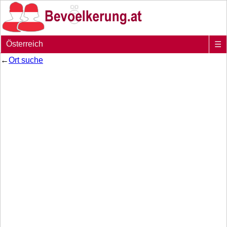
Österreich
☰
←
Ort suche