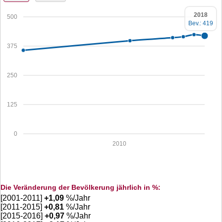
2018
500
Bev.: 419
375
250
125
0
2010
Die Veränderung der Bevölkerung jährlich in %:
[2001-2011]
+
1,09
%/Jahr
[2011-2015]
+
0,81
%/Jahr
[2015-2016]
+
0,97
%/Jahr