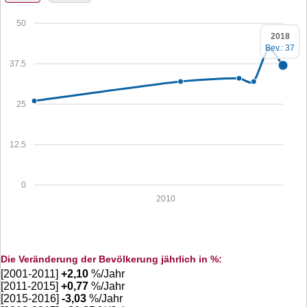
50
2018
Bev.: 37
37.5
25
12.5
0
2010
Die Veränderung der Bevölkerung jährlich in %:
[2001-2011]
+
2,10
%/Jahr
[2011-2015]
+
0,77
%/Jahr
[2015-2016]
-3,03
%/Jahr