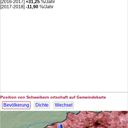
[2016-2017]
+
31,25
%/Jahr
[2017-2018]
-11,90
%/Jahr
Position von Schweibern ortschaft auf Gemeindekarte
Bevölkerung
Dichte
Wechsel