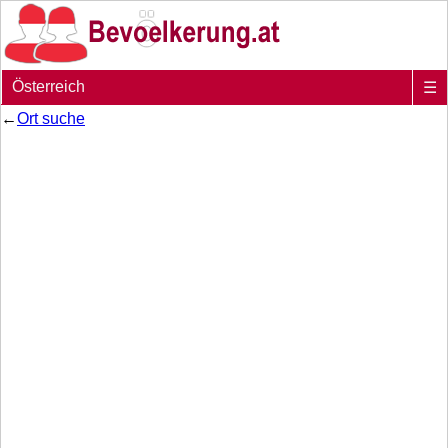
Österreich
☰
←
Ort suche