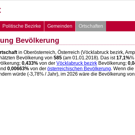
Politische Bezirke
Gemeinden
Ortschaften
lung Bevölkerung
rtschaft
in Oberösterreich, Österreich (Vöcklabruck bezirk, A
chätzten Bevölkerung von
585
(am 01.01.2018). Das ist
17,1
%
% 
ölkerung;
0,433
%
von der
Vöcklabruck bezirk
Bevölkerung;
0,
und
0,00663
%
von der
österreichischen Bevölkerung
. Wenn die
ndern würde (
-3,78
% / Jahr), im 2026 wäre die Bevölkerung vo