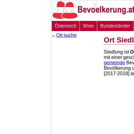
Österreich
Wien
Bundesländer
←
Ort suche
Ort Sied
Siedlung ist
O
mit einer ges
gemeinde
Bev
Bevölkerung 
[2017-2018] ä