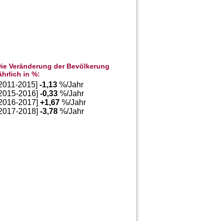
ie Veränderung der Bevölkerung
ährlich in %:
[2011-2015]
-1,13
%/Jahr
[2015-2016]
-0,33
%/Jahr
[2016-2017]
+
1,67
%/Jahr
[2017-2018]
-3,78
%/Jahr