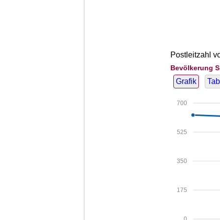
Postleitzahl v
Bevölkerung S
Grafik
Tab
700
525
350
175
0