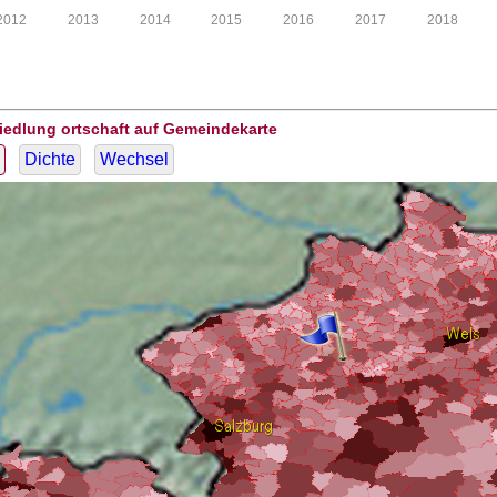
2012
2013
2014
2015
2016
2017
2018
iedlung ortschaft auf Gemeindekarte
Dichte
Wechsel