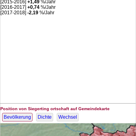
[2015-2016]
+
1,49
%/Jahr
[2016-2017]
+
0,74
%/Jahr
[2017-2018]
-2,19
%/Jahr
Position von Siegerting ortschaft auf Gemeindekarte
Bevölkerung
Dichte
Wechsel