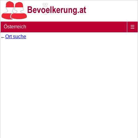
Österreich
☰
←
Ort suche