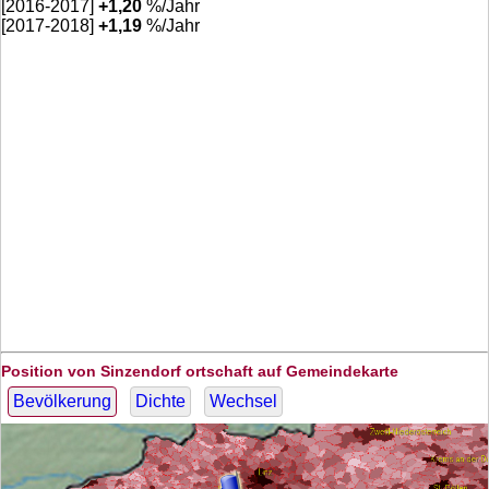
[2016-2017]
+
1,20
%/Jahr
[2017-2018]
+
1,19
%/Jahr
Position von Sinzendorf ortschaft auf Gemeindekarte
Bevölkerung
Dichte
Wechsel