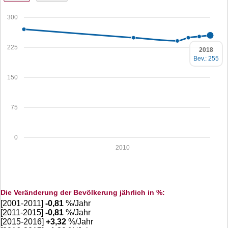
300
225
2018
Bev.: 255
150
75
0
2010
Die Veränderung der Bevölkerung jährlich in %:
[2001-2011]
-0,81
%/Jahr
[2011-2015]
-0,81
%/Jahr
[2015-2016]
+
3,32
%/Jahr