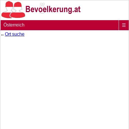
Österreich
☰
←
Ort suche