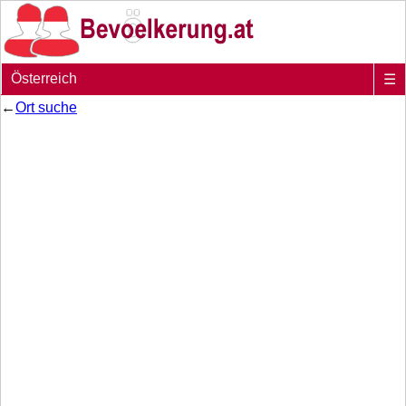
Österreich
☰
←
Ort suche