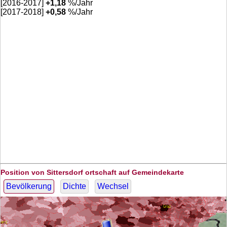
[2016-2017]
+
1,18
%/Jahr
[2017-2018]
+
0,58
%/Jahr
Position von Sittersdorf ortschaft auf Gemeindekarte
Bevölkerung
Dichte
Wechsel